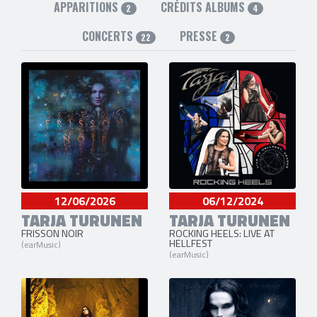
APPARITIONS
CRÉDITS ALBUMS
2
4
CONCERTS
PRESSE
22
2
12/06/2026
06/12/2024
TARJA TURUNEN
TARJA TURUNEN
FRISSON NOIR
ROCKING HEELS: LIVE AT
HELLFEST
(earMusic)
(earMusic)