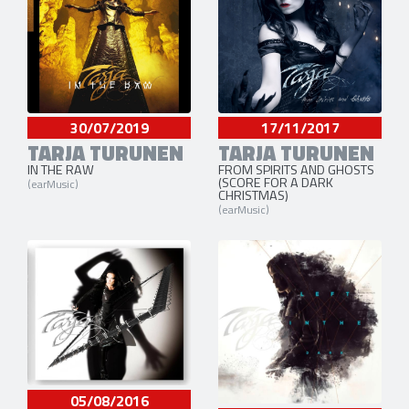
30/07/2019
17/11/2017
TARJA TURUNEN
TARJA TURUNEN
IN THE RAW
FROM SPIRITS AND GHOSTS
(SCORE FOR A DARK
(earMusic)
CHRISTMAS)
(earMusic)
05/08/2016