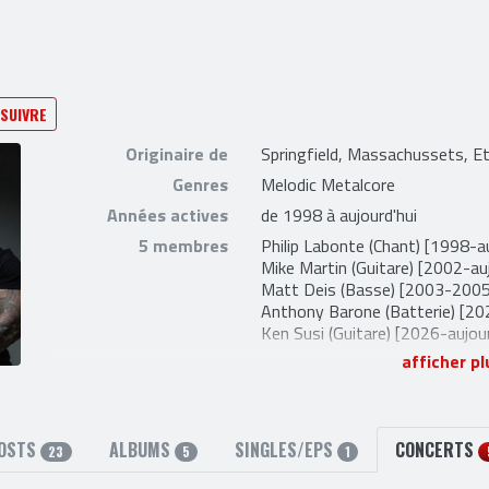
SUIVRE
Originaire de
Springfield, Massachussets, E
Genres
Melodic Metalcore
Années actives
de 1998 à aujourd'hui
5 membres
Philip Labonte
(Chant) [1998-au
Mike Martin
(Guitare) [2002-auj
Matt Deis
(Basse) [2003-2005]
Anthony Barone
(Batterie) [20
Ken Susi
(Guitare) [2026-aujour
afficher pl
11 anciens membres
Dan Egan
(Basse) [1998-2002
Chris Bartlett
(Guitare) [1998-
Michael Bartlett
(Batterie) [1
Josh Venn
(Basse) [2005-2005
OSTS
ALBUMS
SINGLES/EPS
CONCERTS
Shannon Lucas
(Batterie) [20
23
5
1
Jeanne Sagan
(Basse) [2005-2