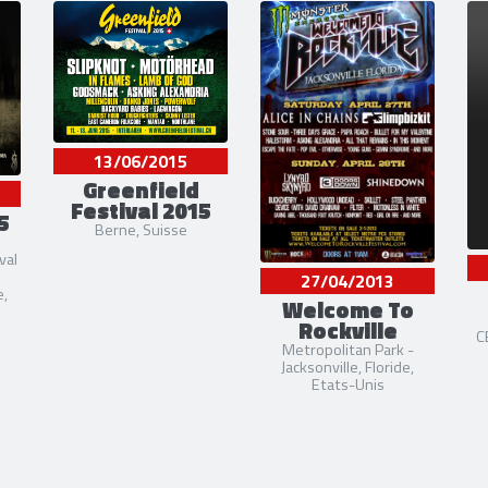
Oli Herbert
(Guitare) [1998-20
Aaron Patrick
(Basse) [2015-2
Jason Costa
(Batterie) [2006-
Mike Caputo
(Batterie (live)) 
Jason Richardson
(Guitare) [2
5 liens externes
site officiel
,
facebook
,
twitter
13/06/2015
Greenfield
Festival 2015
5
Berne, Suisse
val
27/04/2013
e,
Welcome To
Rockville
C
Metropolitan Park -
Jacksonville, Floride,
Etats-Unis