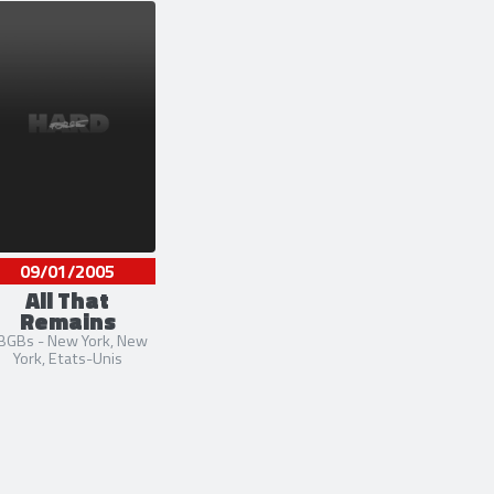
18]
021]
2023]
[2024-2024]
018-2025]
,
youtube
et
instagram
09/01/2005
All That
Remains
BGBs - New York, New
York, Etats-Unis