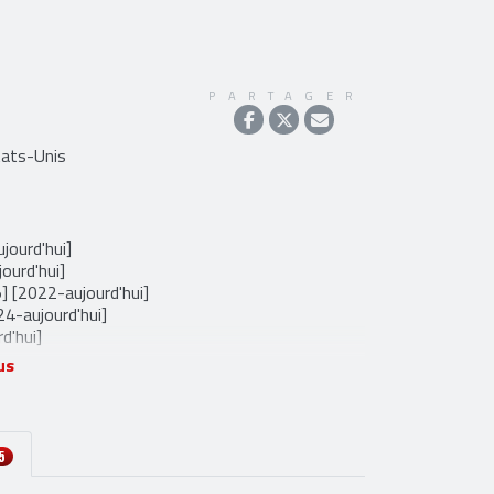
PARTAGER
tats-Unis
jourd'hui]
ourd'hui]
 [2022-aujourd'hui]
24-aujourd'hui]
d'hui]
us
]
2002]
998-2005]
]
05-2006]
5
015]