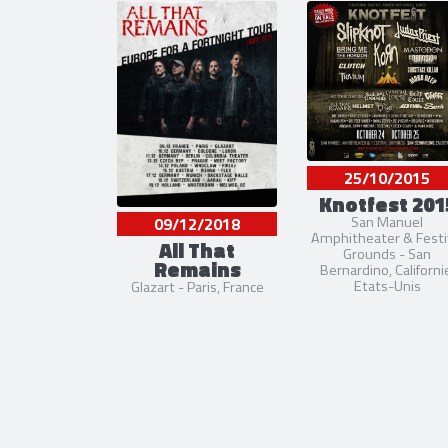
25/10/2015
Knotfest 201
San Manuel
09/12/2018
Amphitheater & Festi
All That
Grounds - San
Remains
Bernardino, Californi
Etats-Unis
Glazart - Paris, France