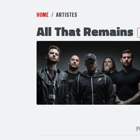
HOME
ARTISTES
All That Remains
P