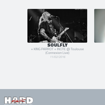
SOULFLY
+ KING PARROT + INCITE @ Toulouse
(Connexion Live)
11/02/2016