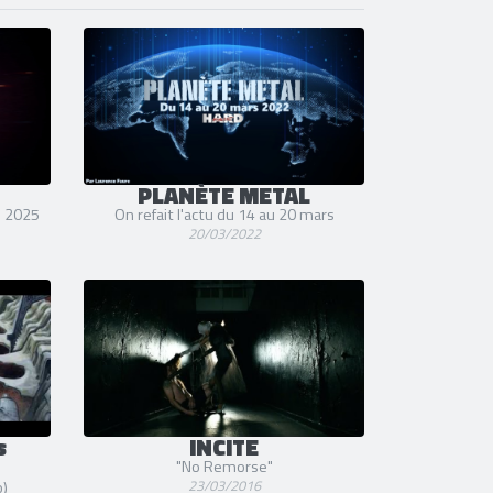
PLANÈTE METAL
s 2025
On refait l'actu du 14 au 20 mars
20/03/2022
s
INCITE
"No Remorse"
23/03/2016
o)