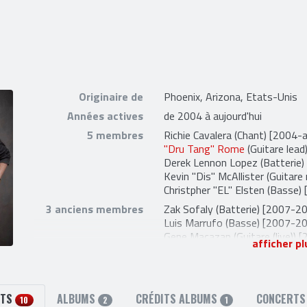
Originaire de
Phoenix, Arizona, Etats-Unis
Années actives
de 2004 à aujourd'hui
5 membres
Richie Cavalera
(Chant) [2004-a
"Dru Tang" Rome
(Guitare lead
Derek Lennon Lopez
(Batterie)
Kevin "Dis" McAllister
(Guitare
Christpher "EL" Elsten
(Basse) 
3 anciens membres
Zak Sofaly
(Batterie) [2007-2
Luis Marrufo
(Basse) [2007-2
Gene Macazan
(Guitare (live))
afficher pl
2 liens externes
facebook
et
myspace
STS
ALBUMS
CRÉDITS ALBUMS
CONCERT
10
2
1