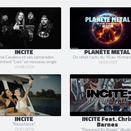
INCITE
PLANÈTE METAL
hie Cavalera et ses camarades
On refait l'actu du 10 au 16 mar
entent "Lies" un nouveau single
16/03/2025
25/06/2025
INCITE
INCITE Feat. Chri
Barnes
"Resistance"
22/01/2019
"Poisoned By Power" (Audi