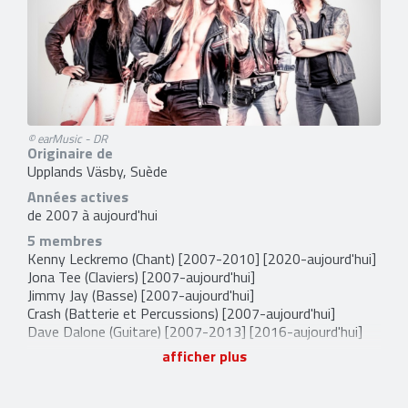
© earMusic - DR
Originaire de
Upplands Väsby, Suède
Années actives
de 2007 à aujourd'hui
5 membres
Kenny Leckremo
(Chant) [2007-2010] [2020-aujourd'hui]
Jona Tee
(Claviers) [2007-aujourd'hui]
Jimmy Jay
(Basse) [2007-aujourd'hui]
Crash
(Batterie et Percussions) [2007-aujourd'hui]
Dave Dalone
(Guitare) [2007-2013] [2016-aujourd'hui]
afficher plus
2 anciens membres
Erik Grönwall
(Chant) [2010-2020]
Eric Rivers
(Guitare) [2007-2016]