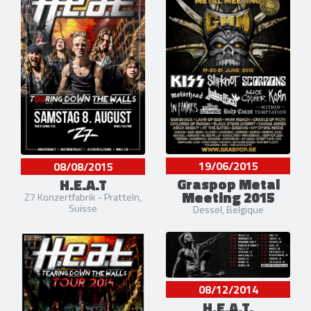
19/06/2015
08/08/2015
Graspop Metal
H.E.A.T
Meeting 2015
Z7 Konzertfabrik - Pratteln,
Suisse
Dessel, Belgique
08/12/2014
H.E.A.T.