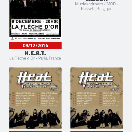
Muziekodroom / MOD -
Hasselt, Belgique
09/12/2014
H.E.A.T.
La Flèche d'Or - Paris, France