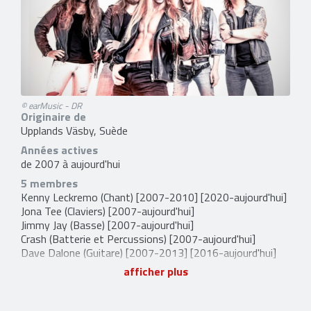
© earMusic - DR
Originaire de
Upplands Väsby, Suède
Années actives
de 2007 à aujourd'hui
5 membres
Kenny Leckremo
(Chant) [2007-2010] [2020-aujourd'hui]
Jona Tee
(Claviers) [2007-aujourd'hui]
Jimmy Jay
(Basse) [2007-aujourd'hui]
Crash
(Batterie et Percussions) [2007-aujourd'hui]
Dave Dalone
(Guitare) [2007-2013] [2016-aujourd'hui]
afficher plus
2 anciens membres
Erik Grönwall
(Chant) [2010-2020]
Eric Rivers
(Guitare) [2007-2016]