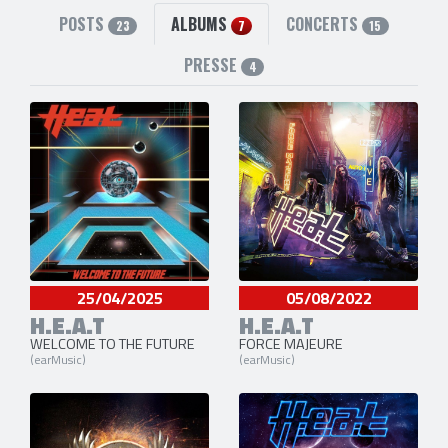
3 liens externes
POSTS
ALBUMS
CONCERTS
23
7
15
site officiel
,
facebook
et
twitter
PRESSE
4
25/04/2025
05/08/2022
H.E.A.T
H.E.A.T
WELCOME TO THE FUTURE
FORCE MAJEURE
(earMusic)
(earMusic)