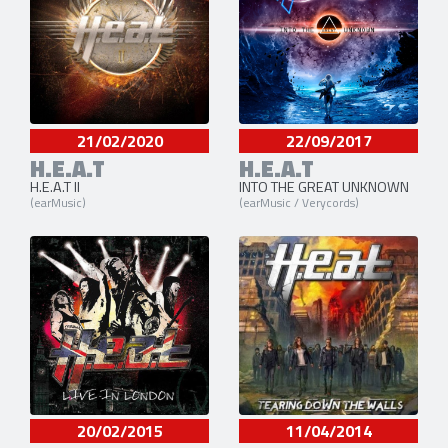
21/02/2020
22/09/2017
H.E.A.T
H.E.A.T
H.E.A.T II
INTO THE GREAT UNKNOWN
(earMusic)
(earMusic / Verycords)
20/02/2015
11/04/2014