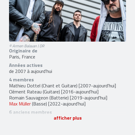
© Armen Balayan | DR
Originaire de
Paris, France
Années actives
de 2007 à aujourd'hui
4 membres
Mathieu Dottel
(Chant et Guitare) [2007-aujourd'hui]
Clément Rateau
(Guitare) [2016-aujourd'hui]
Romain Sauvageon
(Batterie) [2019-aujourd'hui]
Max Müller
(Basse) [2022-aujourd'hui]
6 anciens membres
afficher plus
Julien Dottel
(Basse) [2007-2021]
Frédéric Duquesne
[2013-2016]
Timon Stobart
[2014-2019]