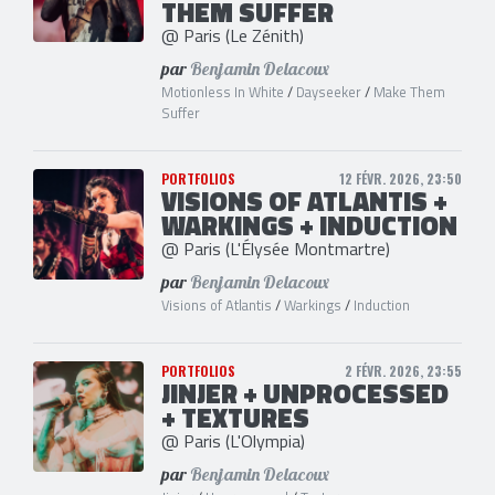
THEM SUFFER
@ Paris (Le Zénith)
par
Benjamin Delacoux
Motionless In White
/
Dayseeker
/
Make Them
Suffer
PORTFOLIOS
12 FÉVR. 2026, 23:50
VISIONS OF ATLANTIS +
WARKINGS + INDUCTION
@ Paris (L'Élysée Montmartre)
par
Benjamin Delacoux
Visions of Atlantis
/
Warkings
/
Induction
PORTFOLIOS
2 FÉVR. 2026, 23:55
JINJER + UNPROCESSED
+ TEXTURES
@ Paris (L'Olympia)
par
Benjamin Delacoux