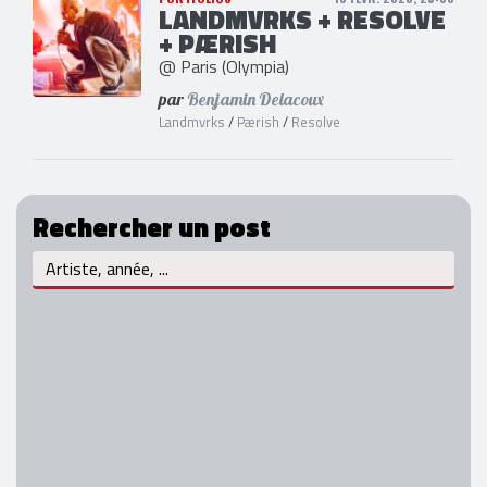
LANDMVRKS + RESOLVE
+ PÆRISH
@ Paris (Olympia)
par
Benjamin Delacoux
Landmvrks
/
Pærish
/
Resolve
Rechercher un post