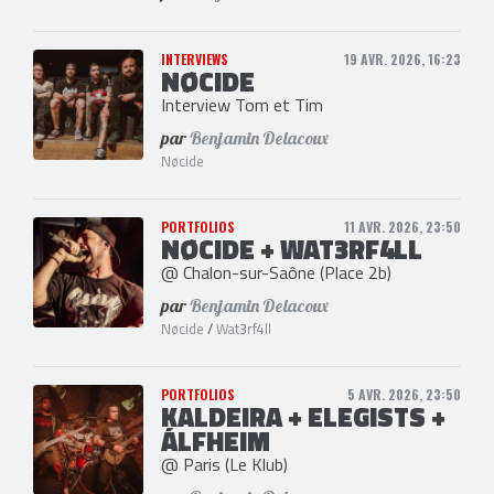
INTERVIEWS
19 AVR. 2026, 16:23
NØCIDE
Interview Tom et Tim
par
Benjamin Delacoux
Nøcide
PORTFOLIOS
11 AVR. 2026, 23:50
NØCIDE + WAT3RF4LL
@ Chalon-sur-Saône (Place 2b)
par
Benjamin Delacoux
Nøcide
/
Wat3rf4ll
PORTFOLIOS
5 AVR. 2026, 23:50
KALDEIRA + ELEGISTS +
ÁLFHEIM
@ Paris (Le Klub)