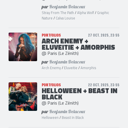
par
Benjamin Delacoux
Stray From The Path
/
Alpha Wolf
/
Graphic
Nature
/
Calva Louise
PORTFOLIOS
27 OCT. 2025, 23:55
ARCH ENEMY +
ELUVEITIE + AMORPHIS
@ Paris (Le Zénith)
par
Benjamin Delacoux
Arch Enemy
/
Eluveitie
/
Amorphis
PORTFOLIOS
22 OCT. 2025, 23:55
HELLOWEEN + BEAST IN
BLACK
@ Paris (Le Zénith)
par
Benjamin Delacoux
Helloween
/
Beast In Black