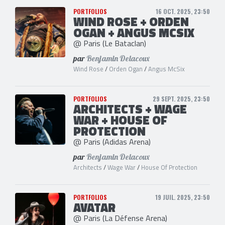
PORTFOLIOS
16 OCT. 2025, 23:50
WIND ROSE + ORDEN
OGAN + ANGUS MCSIX
@ Paris (Le Bataclan)
par
Benjamin Delacoux
Wind Rose
/
Orden Ogan
/
Angus McSix
PORTFOLIOS
29 SEPT. 2025, 23:50
ARCHITECTS + WAGE
WAR + HOUSE OF
PROTECTION
@ Paris (Adidas Arena)
par
Benjamin Delacoux
Architects
/
Wage War
/
House Of Protection
PORTFOLIOS
19 JUIL. 2025, 23:50
AVATAR
@ Paris (La Défense Arena)