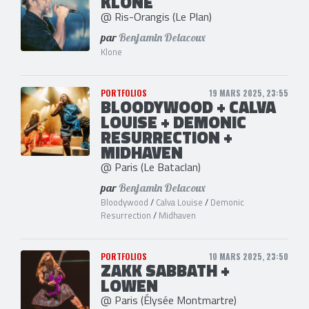
KLONE
@ Ris-Orangis (Le Plan)
par
Benjamin Delacoux
Klone
PORTFOLIOS
19 MARS 2025, 23:55
BLOODYWOOD + CALVA
LOUISE + DEMONIC
RESURRECTION +
MIDHAVEN
@ Paris (Le Bataclan)
par
Benjamin Delacoux
Bloodywood
/
Calva Louise
/
Demonic
Resurrection
/
Midhaven
PORTFOLIOS
10 MARS 2025, 23:50
ZAKK SABBATH +
LOWEN
@ Paris (Élysée Montmartre)