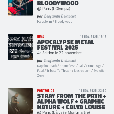
BLOODYWOOD
@ Paris (L'Olympia)
par
Benjamin Delacoux
Halestorm
/
Bloodywood
NEWS
16 NOV. 2025, 16:16
APOCALYPSE METAL
FESTIVAL 2025
4e édition le 22 novembre
par
Benjamin Delacoux
Napalm Death
/
Septicflesh
/
Dali
/
Primal Age
/
Fatal
/
Tribute To Thrash
/
Necroscum
/
Evolution
Zero
PORTFOLIOS
13 NOV. 2025, 23:50
STRAY FROM THE PATH +
ALPHA WOLF + GRAPHIC
NATURE + CALVA LOUISE
@ Paris (L'Élysée Montmartre)