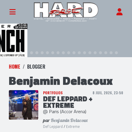
HOME
BLOGGER
Benjamin Delacoux
PORTFOLIOS
8 JUIL. 2026, 23:50
DEF LEPPARD +
EXTREME
@ Paris (Accor Arena)
par
Benjamin Delacoux
Def Leppard
/
Extreme