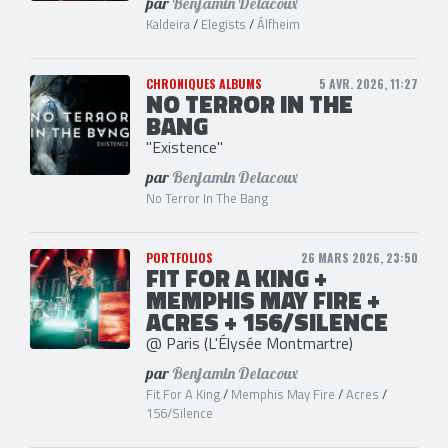
par
Benjamin Delacoux
Kaldeira
/
Elegists
/
Álfheim
CHRONIQUES ALBUMS
5 AVR. 2026, 11:27
NO TERROR IN THE
BANG
"Existence"
par
Benjamin Delacoux
No Terror In The Bang
PORTFOLIOS
26 MARS 2026, 23:50
FIT FOR A KING +
MEMPHIS MAY FIRE +
ACRES + 156/SILENCE
@ Paris (L'Élysée Montmartre)
par
Benjamin Delacoux
Fit For A King
/
Memphis May Fire
/
Acres
/
156/Silence