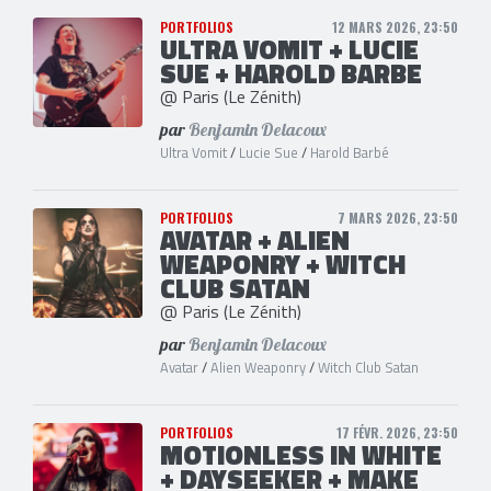
PORTFOLIOS
12 MARS 2026, 23:50
ULTRA VOMIT + LUCIE
SUE + HAROLD BARBE
@ Paris (Le Zénith)
par
Benjamin Delacoux
Ultra Vomit
/
Lucie Sue
/
Harold Barbé
PORTFOLIOS
7 MARS 2026, 23:50
AVATAR + ALIEN
WEAPONRY + WITCH
CLUB SATAN
@ Paris (Le Zénith)
par
Benjamin Delacoux
Avatar
/
Alien Weaponry
/
Witch Club Satan
PORTFOLIOS
17 FÉVR. 2026, 23:50
MOTIONLESS IN WHITE
+ DAYSEEKER + MAKE