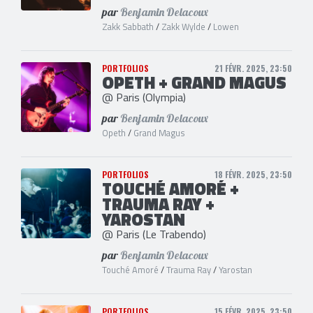
par
Benjamin Delacoux
Zakk Sabbath
/
Zakk Wylde
/
Lowen
PORTFOLIOS
21 FÉVR. 2025, 23:50
OPETH + GRAND MAGUS
@ Paris (Olympia)
par
Benjamin Delacoux
Opeth
/
Grand Magus
PORTFOLIOS
18 FÉVR. 2025, 23:50
TOUCHÉ AMORÉ +
TRAUMA RAY +
YAROSTAN
@ Paris (Le Trabendo)
par
Benjamin Delacoux
Touché Amoré
/
Trauma Ray
/
Yarostan
PORTFOLIOS
15 FÉVR. 2025, 23:50