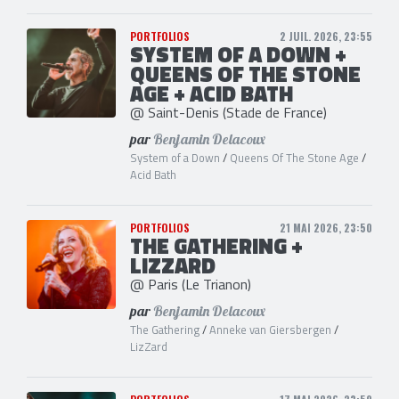
PORTFOLIOS
2 JUIL. 2026, 23:55
SYSTEM OF A DOWN +
QUEENS OF THE STONE
AGE + ACID BATH
@ Saint-Denis (Stade de France)
par
Benjamin Delacoux
System of a Down
/
Queens Of The Stone Age
/
Acid Bath
PORTFOLIOS
21 MAI 2026, 23:50
THE GATHERING +
LIZZARD
@ Paris (Le Trianon)
par
Benjamin Delacoux
The Gathering
/
Anneke van Giersbergen
/
LizZard