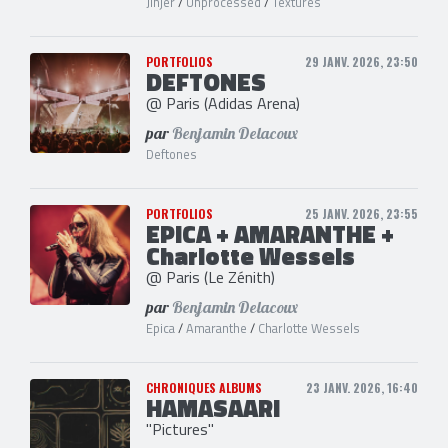
Jinjer
/
Unprocessed
/
Textures
PORTFOLIOS
29 JANV. 2026, 23:50
DEFTONES
@ Paris (Adidas Arena)
par
Benjamin Delacoux
Deftones
PORTFOLIOS
25 JANV. 2026, 23:55
EPICA + AMARANTHE +
Charlotte Wessels
@ Paris (Le Zénith)
par
Benjamin Delacoux
Epica
/
Amaranthe
/
Charlotte Wessels
CHRONIQUES ALBUMS
23 JANV. 2026, 16:40
HAMASAARI
"Pictures"