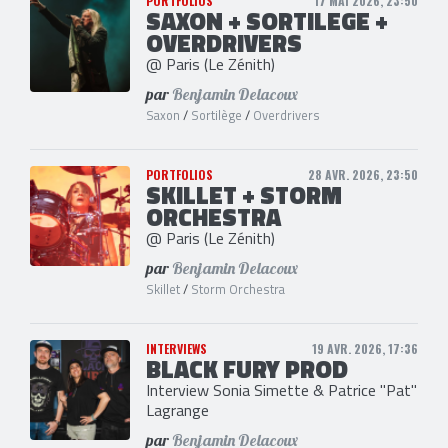
PORTFOLIOS
17 MAI 2026, 23:50
SAXON + SORTILEGE +
OVERDRIVERS
@ Paris (Le Zénith)
par
Benjamin Delacoux
Saxon
/
Sortilège
/
Overdrivers
PORTFOLIOS
28 AVR. 2026, 23:50
SKILLET + STORM
ORCHESTRA
@ Paris (Le Zénith)
par
Benjamin Delacoux
Skillet
/
Storm Orchestra
INTERVIEWS
19 AVR. 2026, 17:36
BLACK FURY PROD
Interview Sonia Simette & Patrice "Pat"
Lagrange
par
Benjamin Delacoux