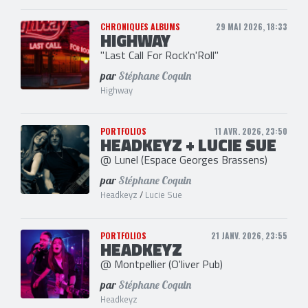
CHRONIQUES ALBUMS
29 MAI 2026, 18:33
HIGHWAY
"Last Call For Rock'n'Roll"
par
Stéphane Coquin
Highway
PORTFOLIOS
11 AVR. 2026, 23:50
HEADKEYZ + LUCIE SUE
@ Lunel (Espace Georges Brassens)
par
Stéphane Coquin
Headkeyz
/
Lucie Sue
PORTFOLIOS
21 JANV. 2026, 23:55
HEADKEYZ
@ Montpellier (O'liver Pub)
par
Stéphane Coquin
Headkeyz