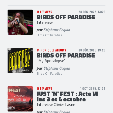
INTERVIEWS
28 DÉC. 2025, 13:26
BIRDS OFF PARADISE
Interview
par
Stéphane Coquin
Birds Off Paradise
CHRONIQUES ALBUMS
28 DÉC. 2025, 13:20
BIRDS OFF PARADISE
"My Apocalypse"
par
Stéphane Coquin
Birds Off Paradise
INTERVIEWS
1 OCT. 2025, 17:34
JUST 'N' FEST : Acte VI
les 3 et 4 octobre
Interview Olivier Lasne
par
Stéphane Coquin