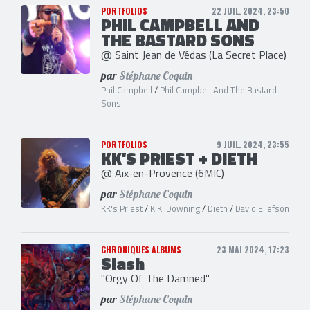
PORTFOLIOS
22 JUIL. 2024, 23:50
PHIL CAMPBELL AND
THE BASTARD SONS
@ Saint Jean de Védas (La Secret Place)
par
Stéphane Coquin
Phil Campbell
/
Phil Campbell And The Bastard
Sons
PORTFOLIOS
9 JUIL. 2024, 23:55
KK'S PRIEST + DIETH
@ Aix-en-Provence (6MIC)
par
Stéphane Coquin
KK's Priest
/
K.K. Downing
/
Dieth
/
David Ellefson
CHRONIQUES ALBUMS
23 MAI 2024, 17:23
Slash
"Orgy Of The Damned"
par
Stéphane Coquin