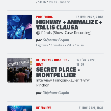
/
Slash
/
Myles Kennedy
PORTFOLIOS
17 FÉVR. 2022, 23:59
HIGHWAY + ANIMALIZE +
VALLIS CLAUSA
@ Pérols (Show-Case Recording)
par
Stéphane Coquin
Highway
/
Animalize
/
Vallis Clausa
INTERVIEWS
/
DOSSIERS
/
17 FÉVR. 2022,
NEWS
19:00
SECRET PLACE -
MONTPELLIER
Interview François-Xavier "Fyfy"
Pinchon
par
Stéphane Coquin
INTERVIEWS
21 NOV. 2021, 11:30