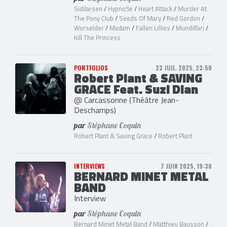
Sidilarsen
/
Hypno5e
/
Heart Attack
/
Murder At
The Pony Club
/
Seeds Of Mary
/
Red Gordon
/
Worselder
/
Madam
/
Fallen Lillies
/
Mundilfari
/
Kill The Princess
PORTFOLIOS
23 JUIL. 2025, 23:50
Robert Plant & SAVING
GRACE Feat. Suzi Dian
@ Carcassonne (Théâtre Jean-
Deschamps)
par
Stéphane Coquin
Robert Plant & Saving Grace
/
Robert Plant
INTERVIEWS
7 JUIN 2025, 19:30
BERNARD MINET METAL
BAND
Interview
par
Stéphane Coquin
Bernard Minet Metal Band
/
Matthieu Bausson
/