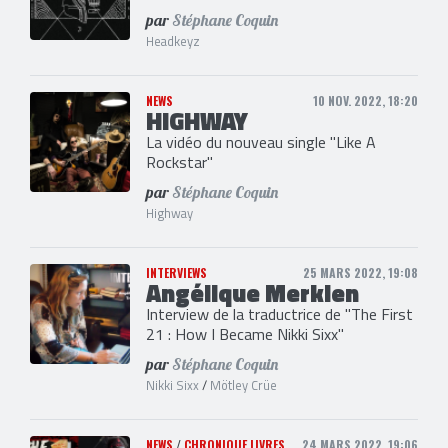
par
Stéphane Coquin
Headkeyz
NEWS
10 NOV. 2022, 18:20
HIGHWAY
La vidéo du nouveau single "Like A
Rockstar"
par
Stéphane Coquin
Highway
INTERVIEWS
25 MARS 2022, 19:08
Angélique Merklen
Interview de la traductrice de "The First
21 : How I Became Nikki Sixx"
par
Stéphane Coquin
Nikki Sixx
/
Mötley Crüe
NEWS
/
CHRONIQUE LIVRES
24 MARS 2022, 19:06