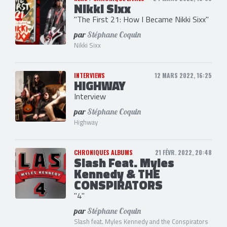
Nikki Sixx
"The First 21: How I Became Nikki Sixx"
par
Stéphane Coquin
Nikki Sixx
INTERVIEWS
12 MARS 2022, 16:25
HIGHWAY
Interview
par
Stéphane Coquin
Highway
CHRONIQUES ALBUMS
21 FÉVR. 2022, 20:48
Slash Feat. Myles
Kennedy & THE
CONSPIRATORS
"4"
par
Stéphane Coquin
Slash feat. Myles Kennedy and the Conspirators