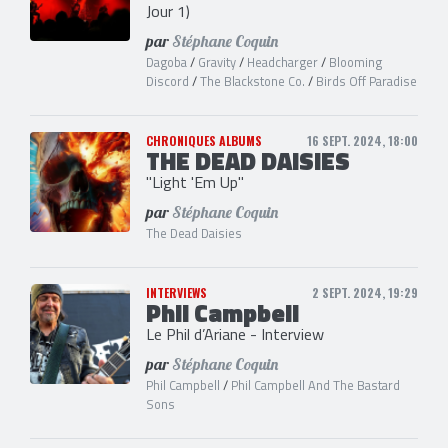
Jour 1)
par
Stéphane Coquin
Dagoba
/
Gravity
/
Headcharger
/
Blooming
Discord
/
The Blackstone Co.
/
Birds Off Paradise
CHRONIQUES ALBUMS
16 SEPT. 2024, 18:00
THE DEAD DAISIES
"Light 'Em Up"
par
Stéphane Coquin
The Dead Daisies
INTERVIEWS
2 SEPT. 2024, 19:29
Phil Campbell
Le Phil d’Ariane - Interview
par
Stéphane Coquin
Phil Campbell
/
Phil Campbell And The Bastard
Sons