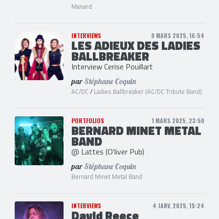
Manard
INTERVIEWS
9 MARS 2025, 16:54
LES ADIEUX DES LADIES
BALLBREAKER
Interview Cerise Pouillart
par
Stéphane Coquin
AC/DC
/
Ladies Ballbreaker (AC/DC Tribute Band)
PORTFOLIOS
1 MARS 2025, 23:50
BERNARD MINET METAL
BAND
@ Lattes (O'liver Pub)
par
Stéphane Coquin
Bernard Minet Metal Band
INTERVIEWS
4 JANV. 2025, 15:24
David Reece