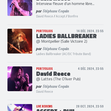
Interview fleuve d'un homme libre...
par
Stéphane Coquin
David Reece
/
Accept
/
Bonfire
PORTFOLIOS
14 DÉC. 2024, 23:55
LADIES BALLBREAKER
@ Montpellier (Salle Victoire 2)
par
Stéphane Coquin
Ladies Ballbreaker (AC/DC Tribute Band)
PORTFOLIOS
4 DÉC. 2024, 23:55
David Reece
@ Lattes (The O'liver Pub)
par
Stéphane Coquin
David Reece
LIVE REVIEWS
28 OCT. 2024, 23:59