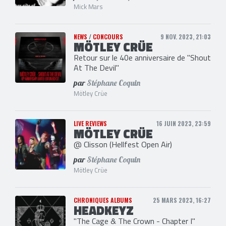
Mick Mars
NEWS
/
CONCOURS
9 NOV. 2023, 21:03
MÖTLEY CRÜE
Retour sur le 40e anniversaire de "Shout
At The Devil"
par
Stéphane Coquin
Mötley Crüe
LIVE REVIEWS
16 JUIN 2023, 23:59
MÖTLEY CRÜE
@ Clisson (Hellfest Open Air)
par
Stéphane Coquin
Mötley Crüe
CHRONIQUES ALBUMS
25 MARS 2023, 16:27
HEADKEYZ
"The Cage & The Crown - Chapter I"