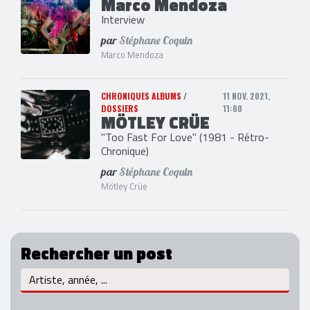
Marco Mendoza
Interview
par
Stéphane Coquin
Marco Mendoza
CHRONIQUES ALBUMS
/
11 NOV. 2021,
DOSSIERS
11:00
MÖTLEY CRÜE
"Too Fast For Love" (1981 - Rétro-
Chronique)
par
Stéphane Coquin
Mötley Crüe
Rechercher un post