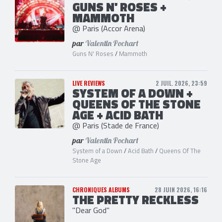
GUNS N' ROSES +
MAMMOTH
@ Paris (Accor Arena)
par
Valentin Pochart
Guns N' Roses
/
Mammoth
LIVE REVIEWS
2 JUIL. 2026, 23:59
SYSTEM OF A DOWN +
QUEENS OF THE STONE
AGE + ACID BATH
@ Paris (Stade de France)
par
Valentin Pochart
System of a Down
/
Acid Bath
/
Queens Of The
Stone Age
CHRONIQUES ALBUMS
28 JUIN 2026, 16:16
THE PRETTY RECKLESS
"Dear God"