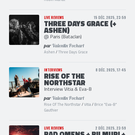
LIVE REVIEWS
15 DÉC. 2025, 23:59
THREE DAYS GRACE (+
ASHEN)
@ Paris (Bataclan)
par
Valentin Pochart
Ashen
/
Three Days Grace
INTERVIEWS
8 DÉC. 2025, 17:45
RISE OF THE
NORTHSTAR
Interview Vitia & Eva-B
par
Valentin Pochart
Rise Of The Northstar
/
Vitia
/
Brice "Eva-B"
Gauthier
LIVE REVIEWS
2 DÉC. 2025, 23:59
BAD OMENS + BILMURI +