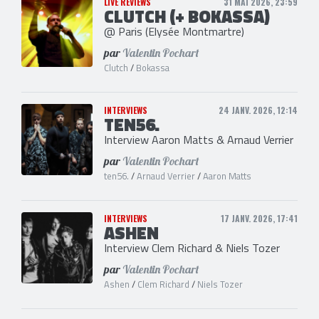
LIVE REVIEWS
31 MAI 2026, 23:59
CLUTCH (+ BOKASSA)
@ Paris (Elysée Montmartre)
par
Valentin Pochart
Clutch
/
Bokassa
INTERVIEWS
24 JANV. 2026, 12:14
TEN56.
Interview Aaron Matts & Arnaud Verrier
par
Valentin Pochart
ten56.
/
Arnaud Verrier
/
Aaron Matts
INTERVIEWS
17 JANV. 2026, 17:41
ASHEN
Interview Clem Richard & Niels Tozer
par
Valentin Pochart
Ashen
/
Clem Richard
/
Niels Tozer