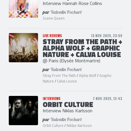
Interview Hannah Rose Collins
par
Valentin Pochart
Scene Queen
LIVE REVIEWS
13 NOV. 2025, 23:59
STRAY FROM THE PATH +
ALPHA WOLF + GRAPHIC
NATURE + CALVA LOUISE
@ Paris (Elysée Montmartre)
par
Valentin Pochart
Stray From The Path
/
Alpha Wolf
/
Graphic
Nature
/
Calva Louise
INTERVIEWS
7 NOV. 2025, 12:43
ORBIT CULTURE
Interview Niklas Karlsson
par
Valentin Pochart
Orbit Culture
/
Niklas Karlsson