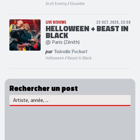
Arch Enemy
/
Eluveitie
LIVE REVIEWS
22 OCT. 2025, 23:59
HELLOWEEN + BEAST IN
BLACK
@ Paris (Zénith)
par
Valentin Pochart
Helloween
/
Beast In Black
Rechercher un post