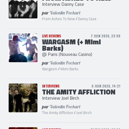
Interview Danny Case
par
Valentin Pochart
From Ashes To New
/
Danny Case
LIVE REVIEWS
7 JUIN 2026, 23:59
WARGASM (+ Mimi
Barks)
@ Paris (Nouveau Casino)
par
Valentin Pochart
Wargasm
/
Mimi Barks
INTERVIEWS
6 JUIN 2026, 14:21
THE AMITY AFFLICTION
Interview Joel Birch
par
Valentin Pochart
The Amity Affliction
/
Joel Birch