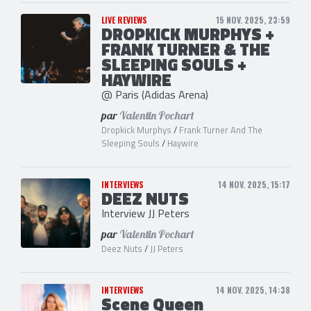
LIVE REVIEWS
15 NOV. 2025, 23:59
DROPKICK MURPHYS +
FRANK TURNER & THE
SLEEPING SOULS +
HAYWIRE
@ Paris (Adidas Arena)
par
Valentin Pochart
Dropkick Murphys
/
Frank Turner And The
Sleeping Souls
/
Haywire
INTERVIEWS
14 NOV. 2025, 15:17
DEEZ NUTS
Interview JJ Peters
par
Valentin Pochart
Deez Nuts
/
JJ Peters
INTERVIEWS
14 NOV. 2025, 14:38
Scene Queen