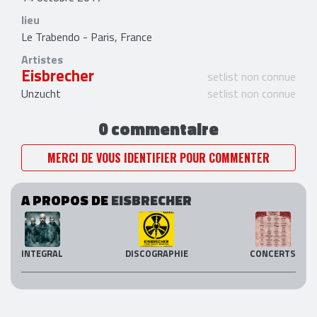
lieu
Le Trabendo - Paris, France
Artistes
Eisbrecher
setlist non connue
Unzucht
setlist non connue
0 commentaire
MERCI DE VOUS IDENTIFIER POUR COMMENTER
A PROPOS DE
EISBRECHER
INTEGRAL
DISCOGRAPHIE
CONCERTS