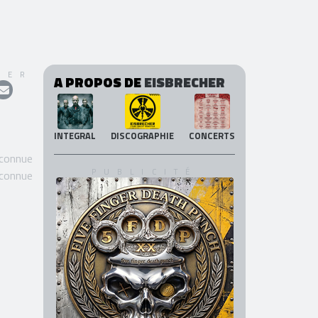
GER
A PROPOS DE
EISBRECHER
INTEGRAL
DISCOGRAPHIE
CONCERTS
 connue
 connue