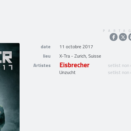
PARTA
date
11 octobre 2017
lieu
X-Tra - Zurich, Suisse
Eisbrecher
Artistes
setlist non
Unzucht
setlist non