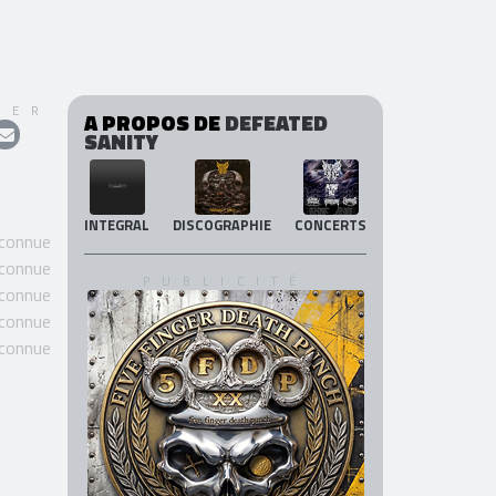
GER
A PROPOS DE
DEFEATED
SANITY
INTEGRAL
DISCOGRAPHIE
CONCERTS
 connue
 connue
 connue
 connue
 connue