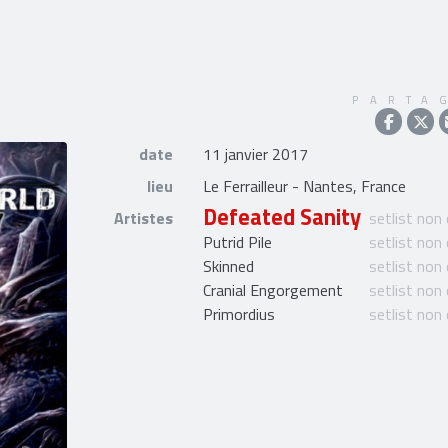
PARTA
date
11 janvier 2017
lieu
Le Ferrailleur - Nantes, France
Defeated Sanity
Artistes
setlist non
Putrid Pile
setlist non
Skinned
setlist non
Cranial Engorgement
setlist non
Primordius
setlist non