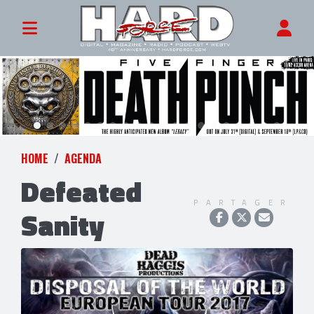
HOME
AGENDA
Defeated
PARTAGER
Sanity