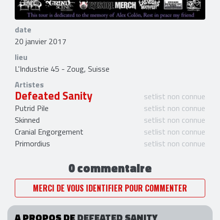
date
20 janvier 2017
lieu
L'Industrie 45 - Zoug, Suisse
Artistes
Defeated Sanity
setlist non connue
Putrid Pile
setlist non connue
Skinned
setlist non connue
Cranial Engorgement
setlist non connue
Primordius
setlist non connue
0 commentaire
MERCI DE VOUS IDENTIFIER POUR COMMENTER
A PROPOS DE
DEFEATED SANITY