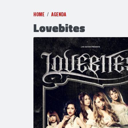
HOME
AGENDA
Lovebites