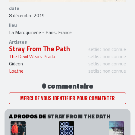
date
8 décembre 2019
lieu
La Maroquinerie - Paris, France
Artistes
Stray From The Path
setlist non connue
The Devil Wears Prada
setlist non connue
Gideon
setlist non connue
Loathe
setlist non connue
0 commentaire
MERCI DE VOUS IDENTIFIER POUR COMMENTER
A PROPOS DE
STRAY FROM THE PATH