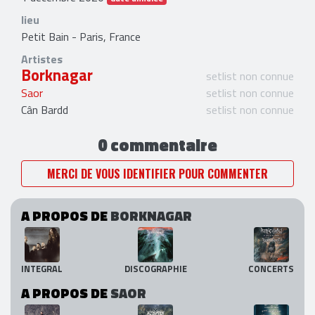
lieu
Petit Bain - Paris, France
Artistes
Borknagar
setlist non connue
Saor
setlist non connue
Cân Bardd
setlist non connue
0 commentaire
MERCI DE VOUS IDENTIFIER POUR COMMENTER
A PROPOS DE
BORKNAGAR
INTEGRAL
DISCOGRAPHIE
CONCERTS
A PROPOS DE
SAOR