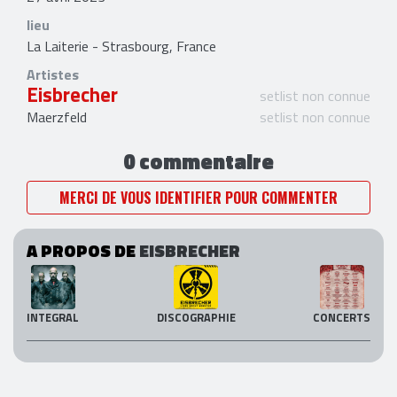
lieu
La Laiterie - Strasbourg, France
Artistes
Eisbrecher
setlist non connue
Maerzfeld
setlist non connue
0 commentaire
MERCI DE VOUS IDENTIFIER POUR COMMENTER
A PROPOS DE
EISBRECHER
INTEGRAL
DISCOGRAPHIE
CONCERTS