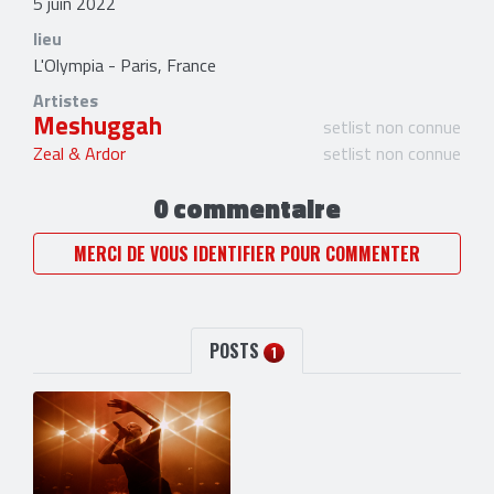
5 juin 2022
lieu
L'Olympia - Paris, France
Artistes
Meshuggah
setlist non connue
Zeal & Ardor
setlist non connue
0 commentaire
MERCI DE VOUS IDENTIFIER POUR COMMENTER
POSTS
1