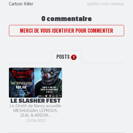
Carbon Killer
setlist non connue
0 commentaire
MERCI DE VOUS IDENTIFIER POUR COMMENTER
POSTS
1
LE SLASHER FEST
Le Zénith de Nancy accueille
MESHUGGAH, LEPROUS,
ZEAL & ARDOR...
22/04/2022