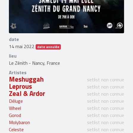
date
14 mai 2022
date annulée
lieu
Le Zénith - Nancy, France
Artistes
Meshuggah
setlist non connue
Leprous
setlist non connue
Zeal & Ardor
setlist non connue
Déluge
setlist non connue
Wheel
setlist non connue
Gorod
setlist non connue
Molybaron
setlist non connue
Celeste
setlist non connue