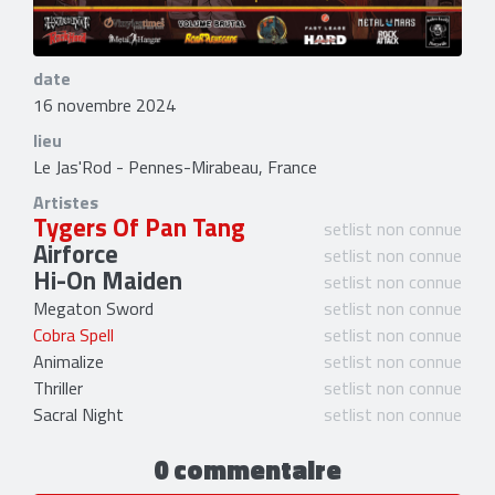
date
16 novembre 2024
lieu
Le Jas'Rod - Pennes-Mirabeau, France
Artistes
Tygers Of Pan Tang
setlist non connue
Airforce
setlist non connue
Hi-On Maiden
setlist non connue
Megaton Sword
setlist non connue
Cobra Spell
setlist non connue
Animalize
setlist non connue
Thriller
setlist non connue
Sacral Night
setlist non connue
0 commentaire