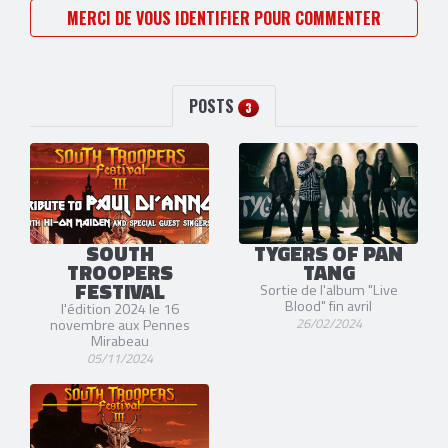
MERCI DE VOUS IDENTIFIER POUR COMMENTER
POSTS
3
SOUTH
TYGERS OF PAN
TROOPERS
TANG
FESTIVAL
Sortie de l'album "Live
Blood" fin avril
l'édition 2024 le 16
26/02/2024
novembre aux Pennes
Mirabeau
05/11/2024