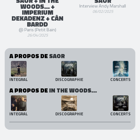
SAOR + IN THE
SAOR
WOODS... +
Interview Andy Marshall
IMPERIUM
06/02/2025
DEKADENZ + CÂN
BARDD
@ Paris (Petit Bain)
26/04/2025
A PROPOS DE
SAOR
INTEGRAL
DISCOGRAPHIE
CONCERTS
A PROPOS DE
IN THE WOODS...
INTEGRAL
DISCOGRAPHIE
CONCERTS