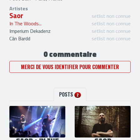
Artistes
Saor
setlist non connue
In The Woods...
setlist non connue
Imperium Dekadenz
setlist non connue
Cân Bardd
setlist non connue
0 commentaire
MERCI DE VOUS IDENTIFIER POUR COMMENTER
POSTS
2