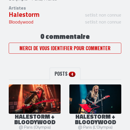
Artistes
Halestorm
setlist non connue
Bloodywood
setlist non connue
0 commentaire
MERCI DE VOUS IDENTIFIER POUR COMMENTER
POSTS
4
HALESTORM +
HALESTORM +
BLOODYWOOD
BLOODYWOOD
@ Paris (Olympia)
@ Paris (L'Olympia)