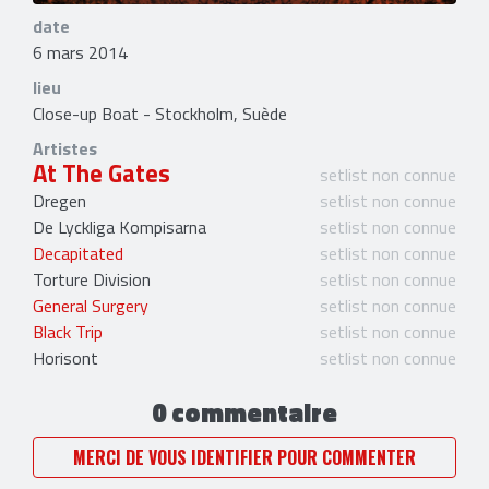
date
6 mars 2014
lieu
Close-up Boat - Stockholm, Suède
Artistes
At The Gates
setlist non connue
Dregen
setlist non connue
De Lyckliga Kompisarna
setlist non connue
Decapitated
setlist non connue
Torture Division
setlist non connue
General Surgery
setlist non connue
Black Trip
setlist non connue
Horisont
setlist non connue
0 commentaire
MERCI DE VOUS IDENTIFIER POUR COMMENTER