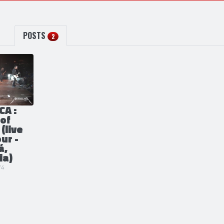
POSTS
2
CA :
 of
(live
ur -
á,
ia)
14