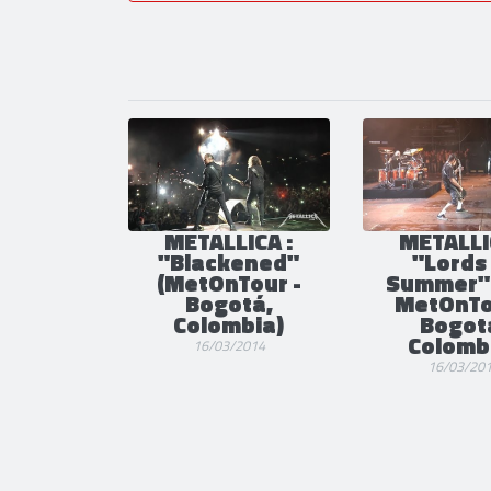
METALLICA :
METALLI
"Blackened"
"Lords
(MetOnTour -
Summer" 
Bogotá,
MetOnTo
Colombia)
Bogot
Colomb
16/03/2014
16/03/20