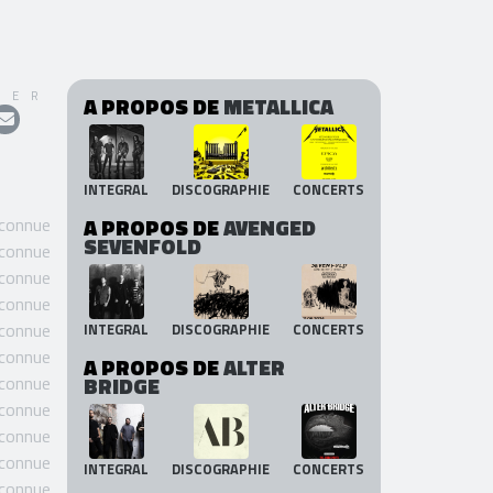
GER
A PROPOS DE
METALLICA
INTEGRAL
DISCOGRAPHIE
CONCERTS
 connue
A PROPOS DE
AVENGED
SEVENFOLD
 connue
 connue
 connue
 connue
INTEGRAL
DISCOGRAPHIE
CONCERTS
 connue
A PROPOS DE
ALTER
 connue
BRIDGE
 connue