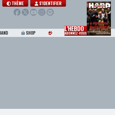
THÈME
S'IDENTIFIER
L'HEBDO
BAND
SHOP
ABONNEZ-VOUS