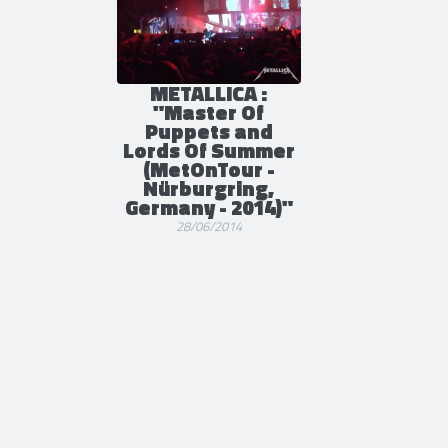
METALLICA :
"Master Of
Puppets and
Lords Of Summer
(MetOnTour -
Nürburgring,
Germany - 2014)"
28/06/2014