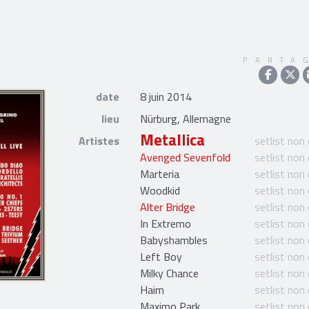
PARTA
date
8 juin 2014
lieu
Nürburg, Allemagne
Metallica
Artistes
setlist non
Avenged Sevenfold
setlist non
Marteria
setlist non
Woodkid
setlist non
Alter Bridge
setlist non
In Extremo
setlist non
Babyshambles
setlist non
Left Boy
setlist non