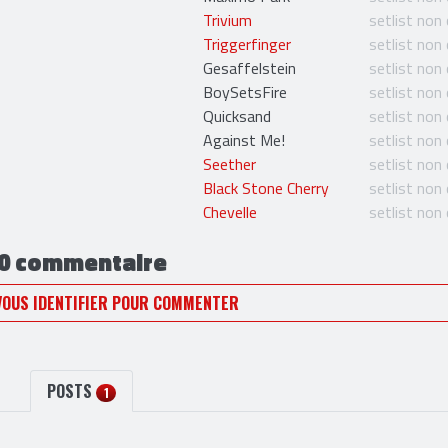
Milky Chance
setlist non
Haim
setlist non
Maximo Park
setlist non
Trivium
setlist non
Triggerfinger
setlist non
Gesaffelstein
setlist non
BoySetsFire
setlist non
Quicksand
setlist non
Against Me!
setlist non
Seether
setlist non
Black Stone Cherry
setlist non
Chevelle
setlist non
0 commentaire
VOUS IDENTIFIER POUR COMMENTER