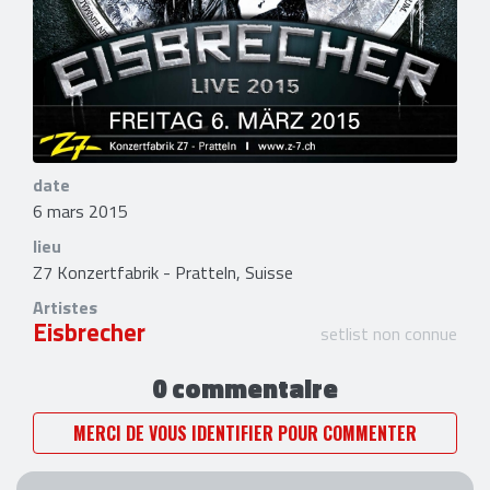
date
6 mars 2015
lieu
Z7 Konzertfabrik - Pratteln, Suisse
Artistes
Eisbrecher
setlist non connue
0 commentaire
MERCI DE VOUS IDENTIFIER POUR COMMENTER