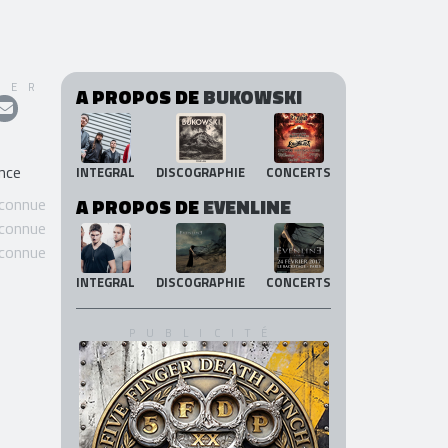
GER
A PROPOS DE
BUKOWSKI
ance
INTEGRAL
DISCOGRAPHIE
CONCERTS
 connue
A PROPOS DE
EVENLINE
 connue
 connue
INTEGRAL
DISCOGRAPHIE
CONCERTS