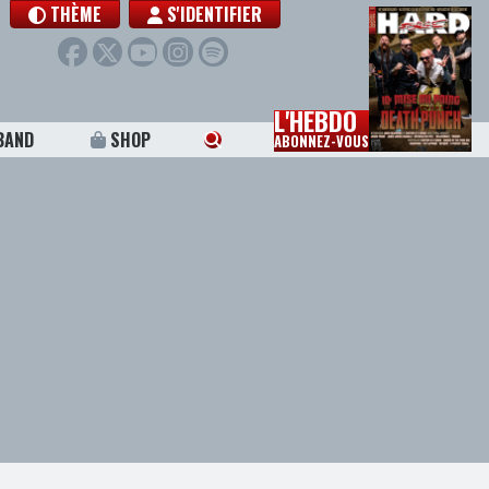
THÈME
S'IDENTIFIER
L'HEBDO
BAND
SHOP
ABONNEZ-VOUS