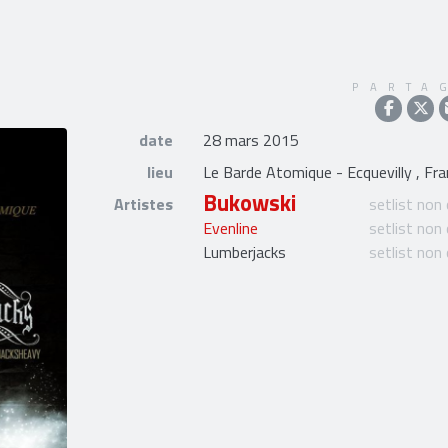
PARTA
date
28 mars 2015
lieu
Le Barde Atomique - Ecquevilly , Fr
Bukowski
Artistes
setlist non
Evenline
setlist non
Lumberjacks
setlist non