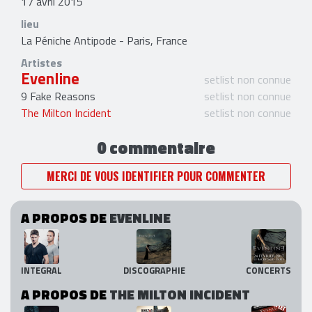
17 avril 2015
lieu
La Péniche Antipode - Paris, France
Artistes
Evenline
setlist non connue
9 Fake Reasons
setlist non connue
The Milton Incident
setlist non connue
0 commentaire
MERCI DE VOUS IDENTIFIER POUR COMMENTER
A PROPOS DE
EVENLINE
INTEGRAL
DISCOGRAPHIE
CONCERTS
A PROPOS DE
THE MILTON INCIDENT