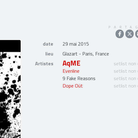
PARTA
date
29 mai 2015
lieu
Glazart - Paris, France
AqME
Artistes
setlist non
Evenline
setlist non
9 Fake Reasons
setlist non
Dope Oüt
setlist non