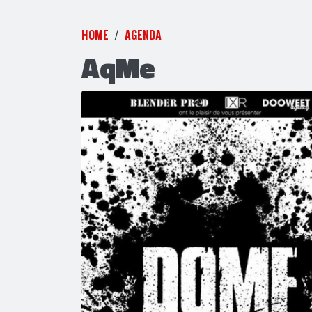
HOME
AGENDA
AqMe