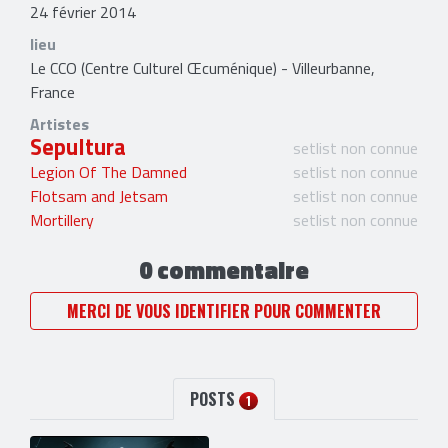
24 février 2014
lieu
Le CCO (Centre Culturel Œcuménique) - Villeurbanne,
France
Artistes
Sepultura
setlist non connue
Legion Of The Damned
setlist non connue
Flotsam and Jetsam
setlist non connue
Mortillery
setlist non connue
0 commentaire
MERCI DE VOUS IDENTIFIER POUR COMMENTER
POSTS
1