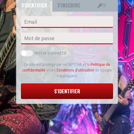
S'IDENTIFIER
S'INSCRIRE
Email
Mot de passe
rester connecté
Ce site est protégé par reCAPTCHA et la
Politique de
confidentialité
et les
Conditions d'utilisation
de Google
s'appliquent.
S'IDENTIFIER