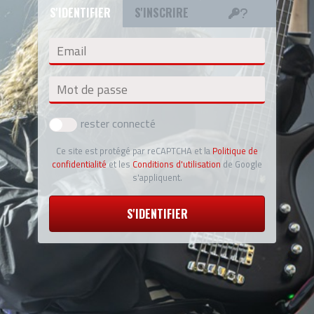
S'IDENTIFIER
S'INSCRIRE
Email
Mot de passe
rester connecté
Ce site est protégé par reCAPTCHA et la
Politique de
confidentialité
et les
Conditions d'utilisation
de Google
s'appliquent.
S'IDENTIFIER