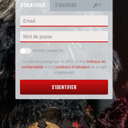
S'IDENTIFIER
S'INSCRIRE
Email
Mot de passe
rester connecté
Ce site est protégé par reCAPTCHA et la
Politique de
confidentialité
et les
Conditions d'utilisation
de Google
s'appliquent.
S'IDENTIFIER