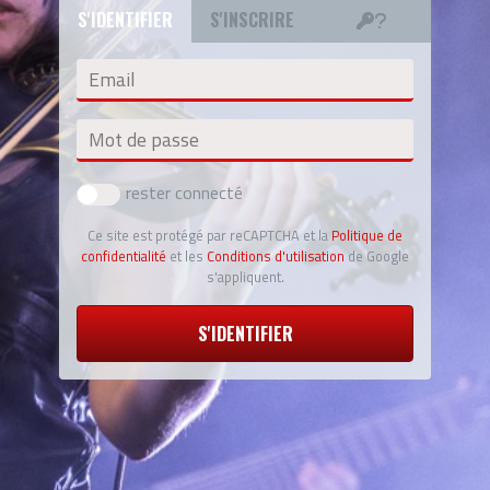
S'IDENTIFIER
S'INSCRIRE
Email
Mot de passe
rester connecté
Ce site est protégé par reCAPTCHA et la
Politique de
confidentialité
et les
Conditions d'utilisation
de Google
s'appliquent.
S'IDENTIFIER