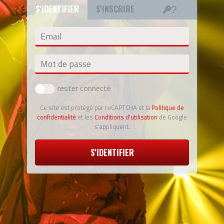
S'IDENTIFIER
S'INSCRIRE
Email
Mot de passe
rester connecté
Ce site est protégé par reCAPTCHA et la
Politique de
confidentialité
et les
Conditions d'utilisation
de Google
s'appliquent.
S'IDENTIFIER