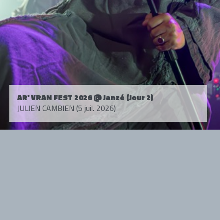
AR' VRAN FEST 2026 @ Janzé (Jour 2)
JULIEN CAMBIEN (5 juil. 2026)
Tous droits réservés. © 1985-2026 HARD FORCE®. Contenu web © 2010-
2026 hardforce.com
HARD FORCE® est une marque déposée.
mentions légales
-
nous contacter
NOS PARTENAIRES