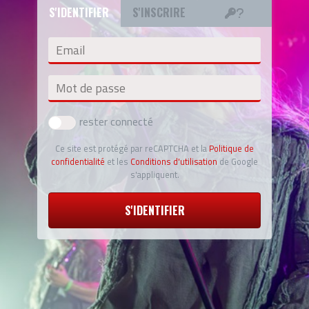
S'IDENTIFIER
S'INSCRIRE
Email
Mot de passe
rester connecté
Ce site est protégé par reCAPTCHA et la
Politique de
confidentialité
et les
Conditions d'utilisation
de Google
s'appliquent.
S'IDENTIFIER