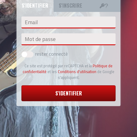
S'IDENTIFIER
S'INSCRIRE
Email
Mot de passe
rester connecté
Ce site est protégé par reCAPTCHA et la
Politique de
confidentialité
et les
Conditions d'utilisation
de Google
s'appliquent.
S'IDENTIFIER