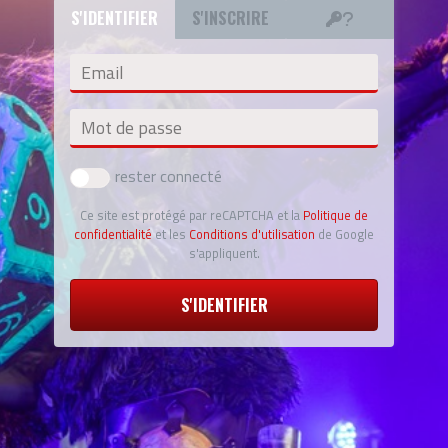
S'IDENTIFIER
S'INSCRIRE
Email
Mot de passe
rester connecté
Ce site est protégé par reCAPTCHA et la
Politique de
confidentialité
et les
Conditions d'utilisation
de Google
s'appliquent.
S'IDENTIFIER