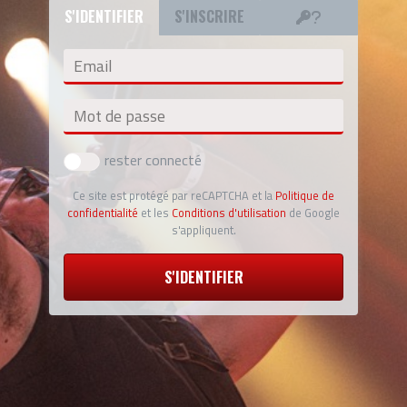
S'IDENTIFIER
S'INSCRIRE
Email
Mot de passe
rester connecté
Ce site est protégé par reCAPTCHA et la
Politique de
confidentialité
et les
Conditions d'utilisation
de Google
s'appliquent.
S'IDENTIFIER