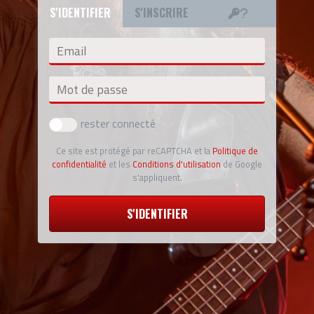
S'IDENTIFIER
S'INSCRIRE
Email
Mot de passe
rester connecté
Ce site est protégé par reCAPTCHA et la
Politique de
confidentialité
et les
Conditions d'utilisation
de Google
s'appliquent.
S'IDENTIFIER