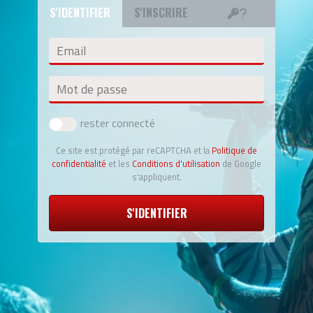
S'IDENTIFIER
S'INSCRIRE
Email
Mot de passe
rester connecté
Ce site est protégé par reCAPTCHA et la
Politique de
confidentialité
et les
Conditions d'utilisation
de Google
s'appliquent.
S'IDENTIFIER