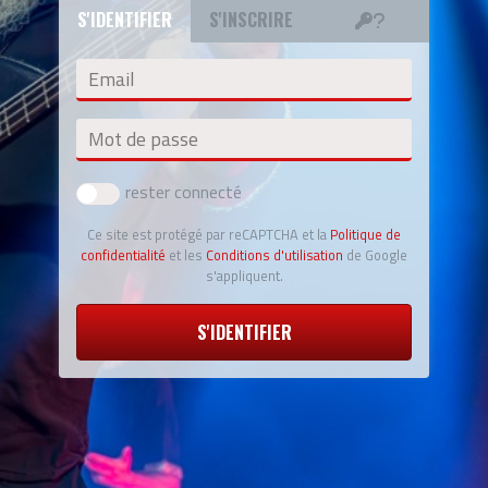
S'IDENTIFIER
S'INSCRIRE
Email
Mot de passe
rester connecté
Ce site est protégé par reCAPTCHA et la
Politique de
confidentialité
et les
Conditions d'utilisation
de Google
s'appliquent.
S'IDENTIFIER