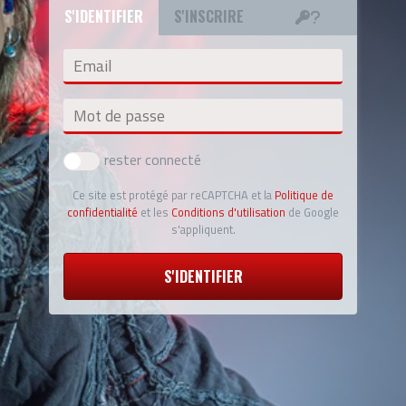
S'IDENTIFIER
S'INSCRIRE
Email
Mot de passe
rester connecté
Ce site est protégé par reCAPTCHA et la
Politique de
confidentialité
et les
Conditions d'utilisation
de Google
s'appliquent.
S'IDENTIFIER