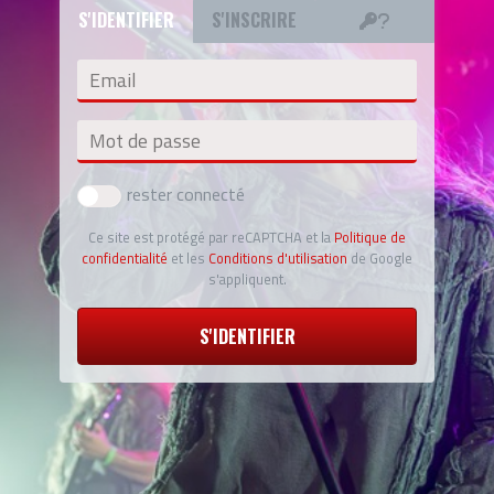
S'IDENTIFIER
S'INSCRIRE
Email
Mot de passe
rester connecté
Ce site est protégé par reCAPTCHA et la
Politique de
confidentialité
et les
Conditions d'utilisation
de Google
s'appliquent.
S'IDENTIFIER