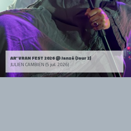
AR' VRAN FEST 2026 @ Janzé (Jour 2)
JULIEN CAMBIEN (5 juil. 2026)
Tous droits réservés. © 1985-2026 HARD FORCE®. Contenu web © 2010-
2026 hardforce.com
HARD FORCE® est une marque déposée.
mentions légales
-
nous contacter
NOS PARTENAIRES