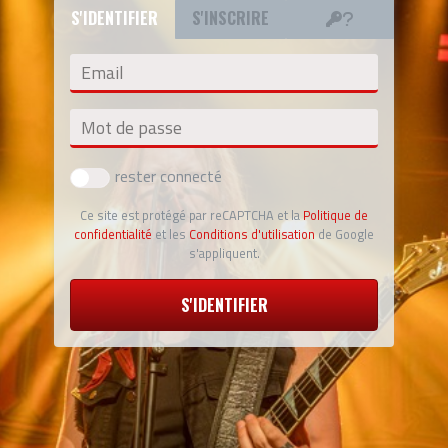
S'IDENTIFIER
S'INSCRIRE
Email
Mot de passe
rester connecté
Ce site est protégé par reCAPTCHA et la
Politique de
confidentialité
et les
Conditions d'utilisation
de Google
s'appliquent.
S'IDENTIFIER