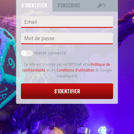
S'IDENTIFIER
S'INSCRIRE
Email
Mot de passe
rester connecté
Ce site est protégé par reCAPTCHA et la
Politique de
confidentialité
et les
Conditions d'utilisation
de Google
s'appliquent.
S'IDENTIFIER