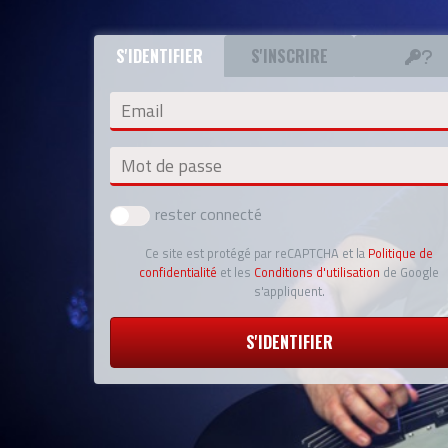
S'IDENTIFIER
S'INSCRIRE
Email
Mot de passe
rester connecté
Ce site est protégé par reCAPTCHA et la
Politique de
confidentialité
et les
Conditions d'utilisation
de Google
s'appliquent.
S'IDENTIFIER