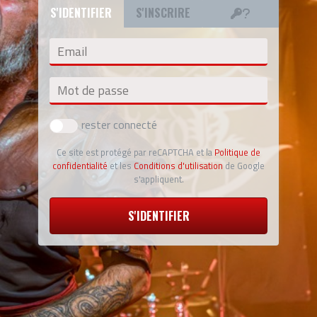
S'IDENTIFIER
S'INSCRIRE
Email
Mot de passe
rester connecté
Ce site est protégé par reCAPTCHA et la
Politique de
confidentialité
et les
Conditions d'utilisation
de Google
s'appliquent.
S'IDENTIFIER