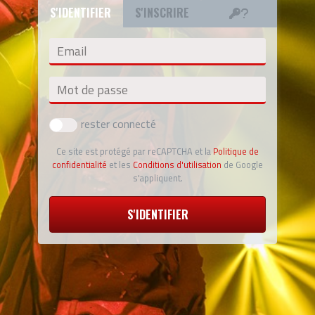
S'IDENTIFIER
S'INSCRIRE
Email
Mot de passe
rester connecté
Ce site est protégé par reCAPTCHA et la
Politique de
confidentialité
et les
Conditions d'utilisation
de Google
s'appliquent.
S'IDENTIFIER