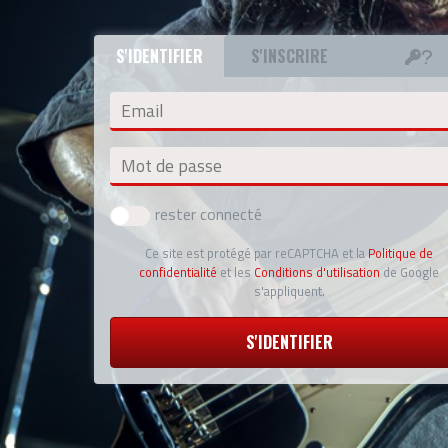
S'IDENTIFIER
S'INSCRIRE
Email
Mot de passe
rester connecté
Ce site est protégé par reCAPTCHA et la
Politique de
confidentialité
et les
Conditions d'utilisation
de Google
s'appliquent.
S'IDENTIFIER